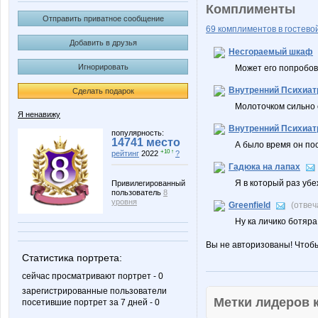
Комплименты
Отправить приватное сообщение
69 комплиментов в гостевой
Добавить в друзья
Несгораемый шкаф
Игнорировать
Может его попробов
Внутренний Психиат
Сделать подарок
Молоточком сильно
Я ненавижу
Внутренний Психиат
популярность:
14741 место
А было время он по
+10 ↑
рейтинг
2022
?
Гадюка на лапах
Я в который раз уб
Привилегированный
пользователь
8
уровня
Greenfield
(отвеч
Ну ка личико ботяра
Вы не авторизованы! Чтоб
Статистика портрета:
сейчас просматривают портрет - 0
зарегистрированные пользователи
Метки лидеров
посетившие портрет за 7 дней - 0